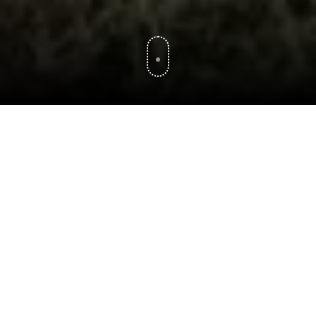
Specialisten op het gebied
van sonisch boren en
veldwerk
Als de specialist in sonisch boren en veldwerk zijn we
een goede partner voor adviesbureaus. Onze
vakkundige en ervaren medewerkers zorgen dat
onderzoek volgens de actuele richtlijnen en